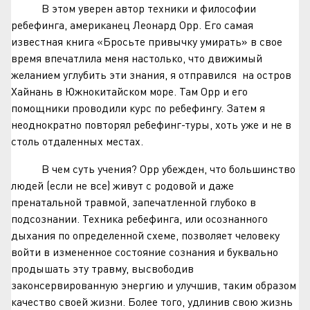
В этом уверен автор техники и философии
ребефинга, американец Леонард Орр. Его самая
известная книга «Бросьте привычку умирать» в свое
время впечатлила меня настолько, что движимый
желанием углубить эти знания, я отправился на остров
Хайнань в Южнокитайском море. Там Орр и его
помощники проводили курс по ребефингу. Затем я
неоднократно повторял ребефинг-туры, хоть уже и не в
столь отдаленных местах.
В чем суть учения? Орр убежден, что большинство
людей (если не все) живут с родовой и даже
пренатальной травмой, запечатленной глубоко в
подсознании. Техника ребефинга, или осознанного
дыхания по определенной схеме, позволяет человеку
войти в измененное состояние сознания и буквально
продышать эту травму, высвободив
законсервированную энергию и улучшив, таким образом
качество своей жизни. Более того, удлинив свою жизнь