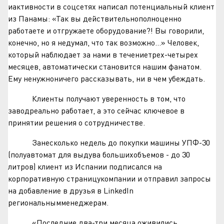
иактивности в соцсетях написал потенциальный клиент
из Панамы: «Так вы действительнополноценно
работаете и отгружаете оборудование?! Вы говорили,
конечно, но я недумал, что так возможно…» Человек,
который наблюдает за нами в течениетрех-четырех
месяцев, автоматически становится нашим фанатом.
Ему ненужноничего рассказывать, ни в чем убеждать.
Клиенты получают уверенность в том, что
заводреально работает, а это сейчас ключевое в
принятии решения о сотрудничестве.
Занесколько недель до покупки машины УПФ-30
(полуавтомат для выдува большихобъемов - до 30
литров) клиент из Испании подписался на
корпоративную страницукомпании и отправил запросы
на добавление в друзья в LinkedIn
региональнымменеджерам.
«Последние два-три месяца оживились