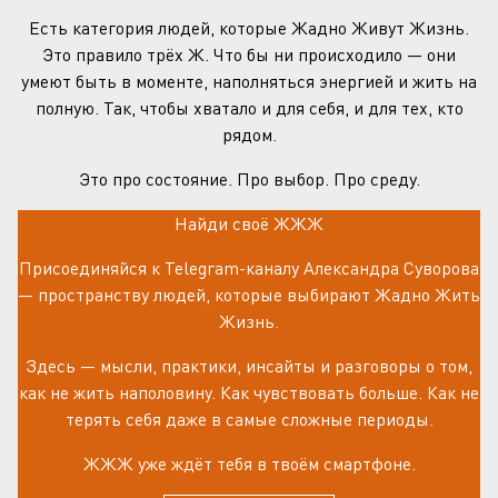
Есть категория людей, которые Жадно Живут Жизнь.
Это правило трёх Ж. Что бы ни происходило — они
умеют быть в моменте, наполняться энергией и жить на
полную. Так, чтобы хватало и для себя, и для тех, кто
рядом.
Это про состояние. Про выбор. Про среду.
Найди своё ЖЖЖ
Присоединяйся к Telegram-каналу Александра Суворова
— пространству людей, которые выбирают Жадно Жить
Жизнь.
Здесь — мысли, практики, инсайты и разговоры о том,
как не жить наполовину. Как чувствовать больше. Как не
терять себя даже в самые сложные периоды.
ЖЖЖ уже ждёт тебя в твоём смартфоне.