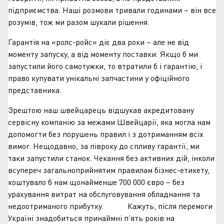
підприємства. Наші розмови тривали годинами – він все
розумів, тож ми разом шукали рішення.
Гарантія на «ролс-ройс» діє два роки – але не від
моменту запуску, а від моменту поставки. Якщо б ми
запустили його самотужки, то втратили б і гарантію, і
право купувати унікальні запчастини у офіційного
представника.
Зрештою наш швейцарець відшукав акредитовану
сервісну компанію за межами Швейцарії, яка могла нам
допомогти без порушень правил і з дотриманням всіх
вимог. Нещодавно, за півроку до спливу гарантії, ми
таки запустили станок. Чекання без активних дій, інколи
всупереч загальноприйнятим правилам бізнес-етикету,
коштувало б нам щонайменше 700 000 євро – без
урахування витрат на обслуговування обладнання та
недоотриманого прибутку. Кажуть, після перемоги
Україні знадобиться принаймні п’ять років на