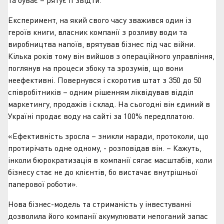
Експеримент, на який свого часу зважився один із
героїв книги, власник компанії з розливу води та
виробництва напоїв, врятував бізнес під час війни.
Кілька років тому він вийшов з операційного управління,
поглянув на процеси збоку та зрозумів, що вони
неефективні. Повернувся і скоротив штат з 350 до 50
співробітників – одним рішенням ліквідував відділ
маркетингу, продажів і склад. На сьогодні він єдиний в
Україні продає воду на сайті за 100% передплатою.
«Ефективність зросла – зникли наради, протоколи, що
протирічать одне одному, - розповідав він. – Кажуть,
інколи бюрократизація в компанії сягає масштабів, коли
бізнесу стає не до клієнтів, бо вистачає внутрішньої
паперової роботи».
Нова бізнес-модель та стриманість у інвестуванні
дозволила його компанії акумулювати непоганий запас