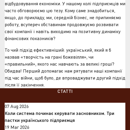
відбудовування економіки. У нашому колі підприємців ми
часто обговорюємо цю тезу. Кому саме знадобиться,
якщо, до прикладу, ми, середній бізнес, не припиняємо
роботу, всупереч обставинам продовжуємо розвивати
свої компанії і навіть виходимо на позитивну динаміку
фінансових показників?
То чий підхід ефективніший: український, який я б
назвав «творчість на грані божевілля», чи
«правильний», якого нас навчають за великі гроші?
Обидва! Перший допомагає нам рятувати наші компанії
під час війни, щоб було, де впроваджувати другий підхід
після її закінчення.
СТАТТІ
07 Aug 2026
Коли система починає керувати засновником. Три
пастки українського підприємця
19 Mar 2026