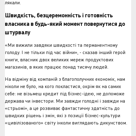
лякали.
Швидкість, безцеремонність і готовність
власника в будь-який момент повернутися до
штурвалу
«Ми вижили завдяки швидкості та перманентному
голоду. І не тільки під час війни», - сказав інший герой
книги, власник двох великих мереж продуктових
магазинів, в яких працює понад тисячу людей.
На відміну від компаній з благополучних економік, нам
ніколи не було, на кого покластися, окрім як на самих
себе: не візьмеш кредит під бізнес-ідею, не допоможе
держава чи інвестори. Ми завжди голодні і завжди на
«стрьомі», а це розвиває фантастичну здатність до
швидких рішень і змін, які з позиції бізнес-культури
«цивілізованого» світу інколи виглядають дикунством.