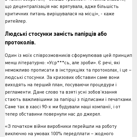
що децентралізація нас врятувала, адже більшість
критичних питань вирішувалася на місці», - каже
ритейлер.
Людські стосунки замість папірців або
протоколів.
Один із моїх співрозмовників сформулював цей принцип
менш літературно: «Уср***сь, але зроби». Є речі, які
неможливо прописати в інструкціях та протоколах, і це –
людські стосунки. За кризових обставин саме вони
виходять на перший план, посуваючи процедури і
регламенти. Дане слово та взяті усні зобов’язання
стають важливішими за папірці з підписами і печатками.
Саме так в хаосі 90-х ми будували наші компанії, і от
тепер обставини повернули нас до джерел.
«З початком війни виробники перейшли на роботу
виключно на умовах 100% передплати – жодного