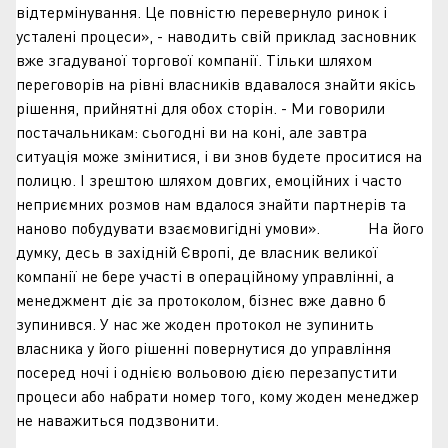
відтермінування. Це повністю перевернуло ринок і
усталені процеси», - наводить свій приклад засновник
вже згадуваної торгової компанії. Тільки шляхом
переговорів на рівні власників вдавалося знайти якісь
рішення, прийнятні для обох сторін. - Ми говорили
постачальникам: сьогодні ви на коні, але завтра
ситуація може змінитися, і ви знов будете проситися на
полицю. І зрештою шляхом довгих, емоційних і часто
неприємних розмов нам вдалося знайти партнерів та
наново побудувати взаємовигідні умови». На його
думку, десь в західній Європі, де власник великої
компанії не бере участі в операційному управлінні, а
менеджмент діє за протоколом, бізнес вже давно б
зупинився. У нас же жоден протокол не зупинить
власника у його рішенні повернутися до управління
посеред ночі і однією вольовою дією перезапустити
процеси або набрати номер того, кому жоден менеджер
не наважиться подзвонити.