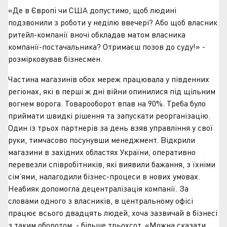
«Де в Європі чи США допустимо, щоб людині
подзвонили з роботи у неділю ввечері? Або щоб власник
ритейл-компанії вночі обкладав матом власника
компанії-постачальника? Отримаєш позов до суду!» -
розмірковував бізнесмен.
Частина магазинів обох мереж працювала у південних
регіонах, які в перші ж дні війни опинилися під щільним
вогнем ворога. Товарооборот впав на 90%. Треба було
приймати швидкі рішення та запускати реорганізацію.
Один із трьох партнерів за день взяв управління у свої
руки, тимчасово посунувши менеджмент. Відкрили
магазини в західних областях України, оперативно
перевезли співробітників, які виявили бажання, з їхніми
сім’ями, налагодили бізнес-процеси в нових умовах.
Неабияк допомогла децентралізація компанії. За
словами одного з власників, в центральному офісі
працює всього двадцять людей, хоча зазвичай в бізнесі
з таким оборотом, - більше трьохсот. «Можна сказати,