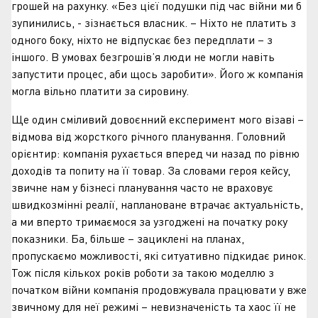
грошей на рахунку. «Без цієї подушки під час війни ми б
зупинились, - зізнається власник. – Ніхто не платить з
одного боку, ніхто не відпускає без передплати – з
іншого. В умовах безгрошів’я люди не могли навіть
запустити процес, аби щось заробити». Його ж компанія
могла вільно платити за сировину.
Ще один сміливий довоєнний експеримент мого візаві –
відмова від жорсткого річного планування. Головний
орієнтир: компанія рухається вперед чи назад по рівню
доходів та попиту на її товар. За словами героя кейсу,
звичне нам у бізнесі планування часто не враховує
швидкозмінні реалії, наплановане втрачає актуальність,
а ми вперто тримаємося за узгоджені на початку року
показники. Ба, більше – зациклені на планах,
пропускаємо можливості, які ситуативно підкидає ринок.
Тож після кількох років роботи за такою моделлю з
початком війни компанія продовжувала працювати у вже
звичному для неї режимі – невизначеність та хаос її не