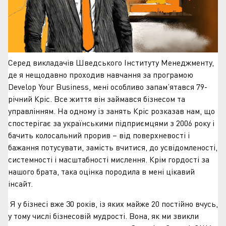
Серед викладачів Шведського Інституту Менеджменту,
де я нещодавно проходив навчання за програмою
Develop Your Business, мені особливо запам’ятався 79-
річний Кріс. Все життя він займався бізнесом та
управлінням. На одному із занять Кріс розказав нам, що
спостерігає за українськими підприємцями з 2006 року і
бачить колосальний прорив – від поверхневості і
бажання потусувати, замість вчитися, до усвідомленості,
системності і масштабності мислення. Крім гордості за
нашого брата, така оцінка породила в мені цікавий
інсайт.
Я у бізнесі вже 30 років, із яких майже 20 постійно вчусь,
у тому числі бізнесовій мудрості. Вона, як ми звикли