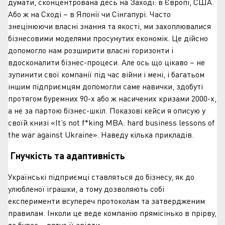
думати, сконцентрована десь на Заході: в Європі, США.
Або ж на Сході – в Японії чи Сінгапурі. Часто
знецінюючи власні знання та якості, ми захоплювалися
бізнесовими моделями просунутих економік. Це дійсно
допомогло нам розширити власні горизонти і
вдосконалити бізнес-процеси. Але ось що цікаво – не
зупинити свої компанії під час війни і мені, і багатьом
іншим підприємцям допомогли саме навички, здобуті
протягом буремних 90-х або ж насичених кризами 2000-х,
а не за партою бізнес-шкіл. Показові кейси я описую у
своїй книзі «It’s not f*king MBA: hard business lessons of
the war against Ukraine». Наведу кілька прикладів.
Гнучкість та адаптивність
Українські підприємці ставляться до бізнесу, як до
улюбленої іграшки, а тому дозволяють собі
експерименти всупереч протоколам та затвердженим
правилам. Інколи це веде компанію прямісінько в прірву,
та буває – рятує її звідти.