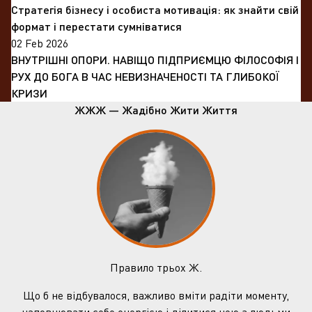
Стратегія бізнесу і особиста мотивація: як знайти свій
формат і перестати сумніватися
02 Feb 2026
ВНУТРІШНІ ОПОРИ. НАВІЩО ПІДПРИЄМЦЮ ФІЛОСОФІЯ І
РУХ ДО БОГА В ЧАС НЕВИЗНАЧЕНОСТІ ТА ГЛИБОКОЇ
КРИЗИ
ЖЖЖ — Жадібно Жити Життя
Правило трьох Ж.
Що б не відбувалося, важливо вміти радіти моменту,
наповнювати себе енергією і ділитися нею з людьми