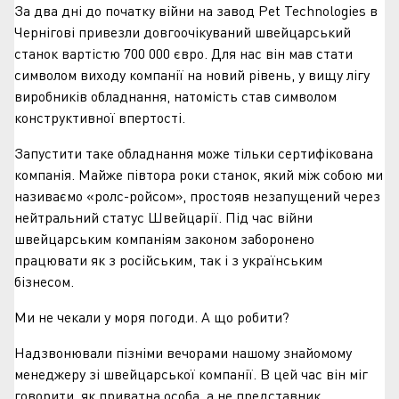
За два дні до початку війни на завод Pet Technologies в
Чернігові привезли довгоочікуваний швейцарський
станок вартістю 700 000 євро. Для нас він мав стати
символом виходу компанії на новий рівень, у вищу лігу
виробників обладнання, натомість став символом
конструктивної впертості.
Запустити таке обладнання може тільки сертифікована
компанія. Майже півтора роки станок, який між собою ми
називаємо «ролс-ройсом», простояв незапущений через
нейтральний статус Швейцарії. Під час війни
швейцарським компаніям законом заборонено
працювати як з російським, так і з українським
бізнесом.
Ми не чекали у моря погоди. А що робити?
Надзвонювали пізніми вечорами нашому знайомому
менеджеру зі швейцарської компанії. В цей час він міг
говорити, як приватна особа, а не представник