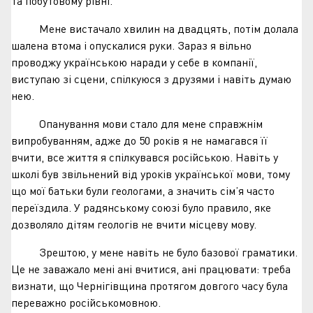
та побутовому рівні.
Мене вистачало хвилин на двадцять, потім долала
шалена втома і опускалися руки. Зараз я вільно
проводжу українською наради у себе в компанії,
виступаю зі сцени, спілкуюся з друзями і навіть думаю
нею.
Опанування мови стало для мене справжнім
випробуванням, адже до 50 років я не намагався її
вчити, все життя я спілкувався російською. Навіть у
школі був звільнений від уроків української мови, тому
що мої батьки були геологами, а значить сім’я часто
переїздила. У радянському союзі було правило, яке
дозволяло дітям геологів не вчити місцеву мову.
Зрештою, у мене навіть не було базової граматики.
Це не заважало мені ані вчитися, ані працювати: треба
визнати, що Чернігівщина протягом довгого часу була
переважно російськомовною.