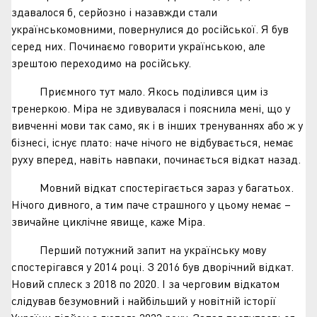
здавалося б, серйозно і назавжди стали
українськомовними, повернулися до російської. Я був
серед них. Починаємо говорити українською, але
зрештою переходимо на російську.
Приємного тут мало. Якось поділився цим із
тренеркою. Міра не здивувалася і пояснила мені, що у
вивченні мови так само, як і в інших тренуваннях або ж у
бізнесі, існує плато: наче нічого не відбувається, немає
руху вперед, навіть навпаки, починається відкат назад.
Мовний відкат спостерігається зараз у багатьох.
Нічого дивного, а тим паче страшного у цьому немає –
звичайне циклічне явище, каже Міра.
Перший потужний запит на українську мову
спостерігався у 2014 році. З 2016 був дворічний відкат.
Новий сплеск з 2018 по 2020. І за черговим відкатом
слідував безумовний і найбільший у новітній історії