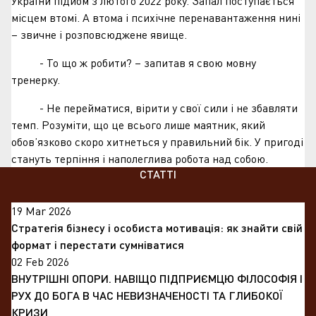
України підйом з лютого 2022 року. Запал поступається
місцем втомі. А втома і психічне перенавантаження нині
– звичне і розповсюджене явище.
- То що ж робити? – запитав я свою мовну
тренерку.
- Не перейматися, вірити у свої сили і не збавляти
темп. Розуміти, що це всього лише маятник, який
обов’язково скоро хитнеться у правильний бік. У пригоді
стануть терпіння і наполеглива робота над собою.
СТАТТІ
19 Mar 2026
Стратегія бізнесу і особиста мотивація: як знайти свій
формат і перестати сумніватися
02 Feb 2026
ВНУТРІШНІ ОПОРИ. НАВІЩО ПІДПРИЄМЦЮ ФІЛОСОФІЯ І
РУХ ДО БОГА В ЧАС НЕВИЗНАЧЕНОСТІ ТА ГЛИБОКОЇ
КРИЗИ