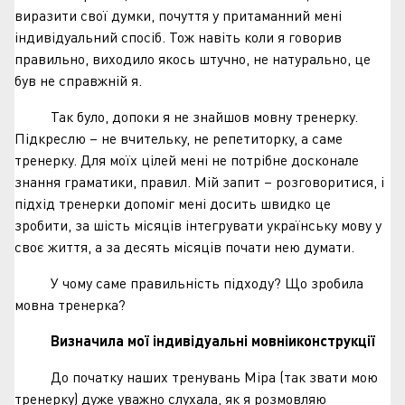
виразити свої думки, почуття у притаманний мені
індивідуальний спосіб. Тож навіть коли я говорив
правильно, виходило якось штучно, не натурально, це
був не справжній я.
Так було, допоки я не знайшов мовну тренерку.
Підкреслю – не вчительку, не репетиторку, а саме
тренерку. Для моїх цілей мені не потрібне досконале
знання граматики, правил. Мій запит – розговоритися, і
підхід тренерки допоміг мені досить швидко це
зробити, за шість місяців інтегрувати українську мову у
своє життя, а за десять місяців почати нею думати.
У чому саме правильність підходу? Що зробила
мовна тренерка?
Визначила мої індивідуальні мовніиконструкції
До початку наших тренувань Міра (так звати мою
тренерку) дуже уважно слухала, як я розмовляю