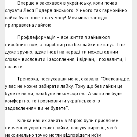
Вперше я закохався в українську, коли почав
слухати Леся Подерв’янського. У нього так гармонійно
лайка була вплетена у мову! Моя мова завжди
приправлена лайкою.
Профдеформація – все життя я займаюся
виробництвом, а виробництва без лайки не існує. І це
дуже зручно, адже іноді на нараді ти можеш одним
словом висловити і захоплення, і відчай, і похвалити, і
полаяти.
Тренерка, послухавши мене, сказала: "Олександре,
у вас не можна забирати лайку. Тому що без лайки це
будете не ви, вам буде некомфортно. А якщо не буде
комфортно, то і розмовляти українською із
задоволенням ви не будете".
Кілька наших занять з Мірою були присвячені
вивченню української лайки, пошуку виразів, які б
максимально точно могли відповідати моїм