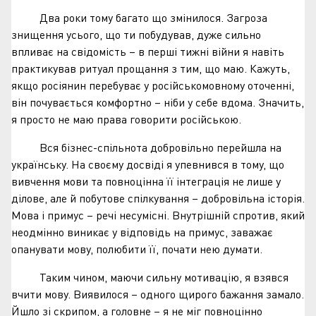
Два роки тому багато що змінилося. Загроза
знищення усього, що ти побудував, дуже сильно
впливає на свідомість – в перші тижні війни я навіть
практикував ритуал прощання з тим, що маю. Кажуть,
якщо росіянин перебуває у російськомовному оточенні,
він почувається комфортно – ніби у себе вдома. Значить,
я просто не маю права говорити російською.
Вся бізнес-спільнота добровільно перейшла на
українську. На своєму досвіді я упевнився в тому, що
вивчення мови та повноцінна її інтеграція не лише у
ділове, але й побутове спілкування – добровільна історія.
Мова і примус – речі несумісні. Внутрішній спротив, який
неодмінно виникає у відповідь на примус, заважає
опанувати мову, полюбити її, почати нею думати.
Таким чином, маючи сильну мотивацію, я взявся
вчити мову. Виявилося – одного щирого бажання замало.
Йшло зі скрипом, а головне – я не міг повноцінно