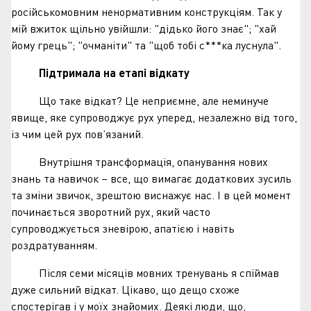
російськомовним ненормативним конструкціям. Так у
мій вжиток щільно увійшли: "дідько його знає"; "хай
йому грець"; "очманіти" та "щоб тобі с***ка луснула".
Підтримала на етапі відкату
Що таке відкат? Це неприємне, але неминуче
явище, яке супроводжує рух уперед, незалежно від того,
із чим цей рух пов’язаний.
Внутрішня трансформація, опанування нових
знань та навичок – все, що вимагає додаткових зусиль
та зміни звичок, зрештою виснажує нас. І в цей момент
починається зворотний рух, який часто
супроводжується зневірою, апатією і навіть
роздратуванням.
Після семи місяців мовних тренувань я спіймав
дуже сильний відкат. Цікаво, що дещо схоже
спостерігав і у моїх знайомих. Деякі люди, що,