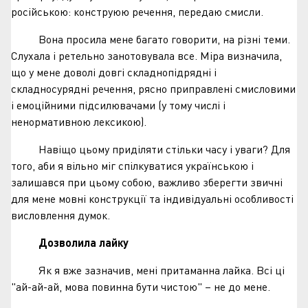
російською: конструюю речення, передаю смисли.
Вона просила мене багато говорити, на різні теми.
Слухала і ретельно занотовувала все. Міра визначила,
що у мене доволі довгі складнопідрядні і
складносурядні речення, рясно приправлені смисловими
і емоційними підсилювачами (у тому числі і
ненормативною лексикою).
Навіщо цьому приділяти стільки часу і уваги? Для
того, аби я вільно міг спілкуватися українською і
залишався при цьому собою, важливо зберегти звичні
для мене мовні конструкції та індивідуальні особливості
висловлення думок.
Дозволила лайку
Як я вже зазначив, мені притаманна лайка. Всі ці
"ай-ай-ай, мова повинна бути чистою" – не до мене.