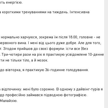
ють енергією.
а короткими тренуваннями на тиждень. Інтенсивна
рмально харчуюся, зокрема їм після 18.00, головне - не
ервоного вина. І мені від цього дуже добре. Але для того,
. Згодом прийшов до своєї формули: їсти все (без
. Три-чотири рази на рік я практикую усвідомлене 10-денне
 не тільки тіло, а й мозок.
до вівторка, я практикую 36-годинне голодування.
відпочинку: мені було соромно. В одному з дайвінг-турів я
сандр професійно займався підводною фотографією.
в Малайзію.