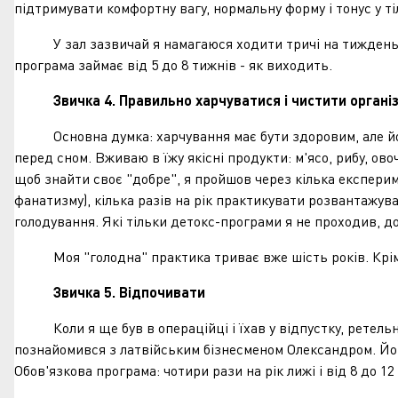
підтримувати комфортну вагу, нормальну форму і тонус у т
У зал зазвичай я намагаюся ходити тричі на тиждень. Ра
програма займає від 5 до 8 тижнів - як виходить.
Звичка 4. Правильно харчуватися і чистити органі
Основна думка: харчування має бути здоровим, але його "
перед сном. Вживаю в їжу якісні продукти: м'ясо, рибу, ово
щоб знайти своє "добре", я пройшов через кілька експерим
фанатизму), кілька разів на рік практикувати розвантажув
голодування. Які тільки детокс-програми я не проходив, д
Моя "голодна" практика триває вже шість років. Крім чот
Звичка 5. Відпочивати
Коли я ще був в операційці і їхав у відпустку, ретельно 
познайомився з латвійським бізнесменом Олександром. Йому
Обов'язкова програма: чотири рази на рік лижі і від 8 до 12