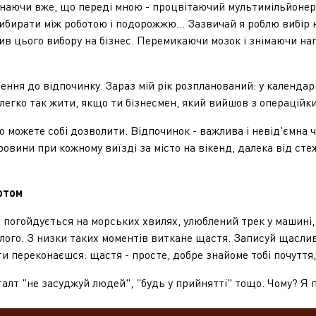
чи вже, що переді мною - процвітаючий мультимільйонер, як
ибирати між роботою і подорожжю... Зазвичай я роблю вибір н
в цього вибору на бізнес. Перемикаючи мозок і знімаючи на
до відпочинку. Зараз мій рік розпланований: у календарі п
 легко так жити, якщо ти бізнесмен, який вийшов з операційк
жете собі дозволити. Відпочинок - важлива і невід'ємна час
овини при кожному виїзді за місто на вікенд, далека від сте
отом
огойдується на морських хвилях, улюблений трек у машині, к
улого. З низки таких моментів виткане щастя. Записуй щасли
ти переконаєшся: щастя - просте, добре знайоме тобі почуття
"не засуджуй людей", "будь у прийнятті" тощо. Чому? Я пра