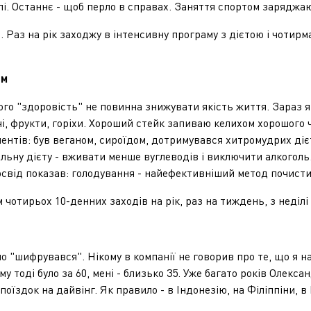
ілі. Останнє - щоб перло в справах. Заняття спортом заряджа
з на рік заходжу в інтенсивну програму з дієтою і чотирм
зм
здоровість" не повинна знижувати якість життя. Зараз я но
чі, фрукти, горіхи. Хороший стейк запиваю келихом хорошого ч
ентів: був веганом, сироїдом, дотримувався хитромудрих дієт
альну дієту - вживати менше вуглеводів і виключити алкоголь
освід показав: голодування - найефективніший метод почистити
ирьох 10-денних заходів на рік, раз на тиждень, з неділі 
"шифрувався". Нікому в компанії не говорив про те, що я на 
 тоді було за 60, мені - близько 35. Уже багато років Олек
 поїздок на дайвінг. Як правило - в Індонезію, на Філіппіни, 