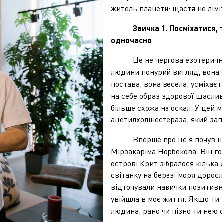
житель планети: щастя не лімі
Звичка 1. Посміхатися, 
одночасно
Це не чергова езотерична ніс
людини понурий вигляд, вона с
постава, вона весела, усміхає
на себе образ здорової щаслив
більше схожа на оскал. У цей 
ацетилхолінестераза, який за
Вперше про це я почув на ви
Мірзакаріма Норбекова. Він г
острові Крит зібралося кілька 
світанку на березі моря доросл
відточували навички позитивно
увійшла в моє життя. Якщо ти
людина, рано чи пізно ти нею