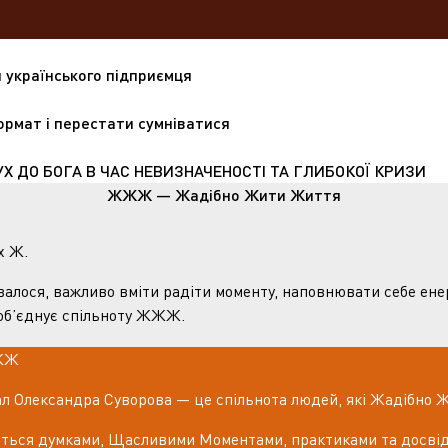
 українського підприємця
формат і перестати сумніватися
УХ ДО БОГА В ЧАС НЕВИЗНАЧЕНОСТІ ТА ГЛИБОКОЇ КРИЗИ
ЖЖЖ — Жадібно Жити Життя
х Ж.
валося, важливо вміти радіти моменту, наповнювати себе ене
 об’єднує спільноту ЖЖЖ.
ЖЖЖ
л Олександра Суворова — це спільнота людей, які Жадібно 
иться думками, Щасливими Моментами, практиками та досвід