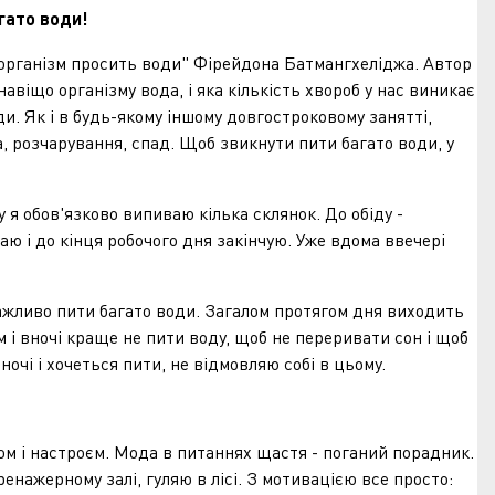
агато води!
нізм просить води" Фірейдона Батмангхеліджа. Автор
навіщо організму вода, і яка кількість хвороб у нас виникає
и. Як і в будь-якому іншому довгостроковому занятті,
ма, розчарування, спад. Щоб звикнути пити багато води, у
обов'язково випиваю кілька склянок. До обіду -
наю і до кінця робочого дня закінчую. Уже вдома ввечері
жливо пити багато води. Загалом протягом дня виходить
ом і вночі краще не пити воду, щоб не переривати сон і щоб
очі і хочеться пити, не відмовляю собі в цьому.
м і настроєм. Мода в питаннях щастя - поганий порадник.
енажерному залі, гуляю в лісі. З мотивацією все просто: