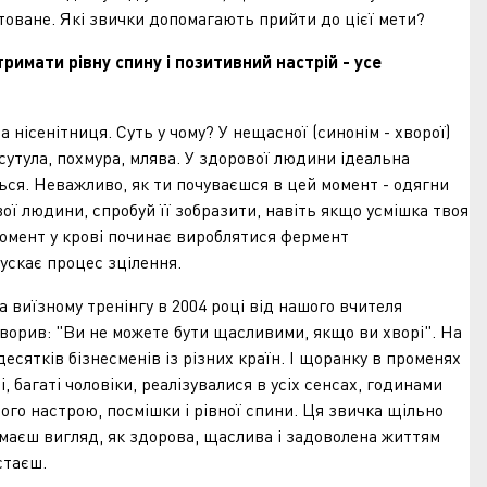
товане. Які звички допомагають прийти до цієї мети?
тримати рівну спину і позитивний настрій - усе
енітниця. Суть у чому? У нещасної (синонім - хворої)
утула, похмура, млява. У здорової людини ідеальна
ться. Неважливо, як ти почуваєшся в цей момент - одягни
ої людини, спробуй її зобразити, навіть якщо усмішка твоя
момент у крові починає вироблятися фермент
пускає процес зцілення.
їзному тренінгу в 2004 році від нашого вчителя
оворив: "Ви не можете бути щасливими, якщо ви хворі". На
десятків бізнесменів із різних країн. І щоранку в променях
і, багаті чоловіки, реалізувалися в усіх сенсах, годинами
го настрою, посмішки і рівної спини. Ця звичка щільно
 маєш вигляд, як здорова, щаслива і задоволена життям
 стаєш.