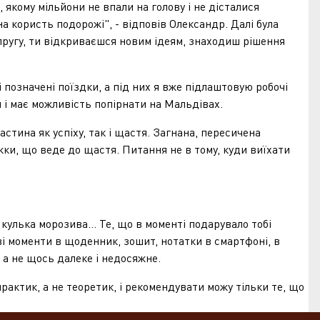
ому мільйони не впали на голову і не дісталися
а користь подорожі", - відповів Олександр. Далі була
пругу, ти відкриваєшся новим ідеям, знаходиш рішення
означені поїздки, а під них я вже підлаштовую робочі
и і має можливість попірнати на Мальдівах.
тина як успіху, так і щастя. Загнана, пересичена
жки, що веде до щастя. Питання не в тому, куди виїхати
улька морозива... Те, що в моменті подарувало тобі
ві моменти в щоденник, зошит, нотатки в смартфоні, в
, а не щось далеке і недосяжне.
ктик, а не теоретик, і рекомендувати можу тільки те, що