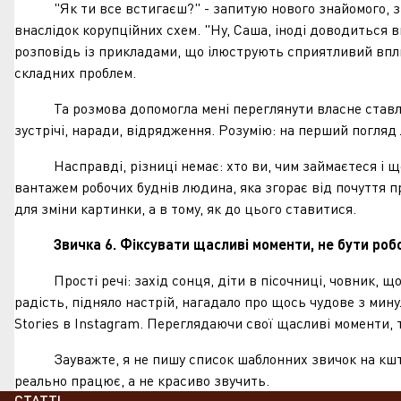
"Як ти все встигаєш?" - запитую нового знайомого, знаю
внаслідок корупційних схем. "Ну, Саша, іноді доводиться в
розповідь із прикладами, що ілюструють сприятливий впли
складних проблем.
Та розмова допомогла мені переглянути власне ставлення 
зустрічі, наради, відрядження. Розумію: на перший погляд
Насправді, різниці немає: хто ви, чим займаєтеся і що мо
вантажем робочих буднів людина, яка згорає від почуття пр
для зміни картинки, а в тому, як до цього ставитися.
Звичка 6. Фіксувати щасливі моменти, не бути роб
Прості речі: захід сонця, діти в пісочниці, човник, що п
радість, підняло настрій, нагадало про щось чудове з мин
Stories в Instagram. Переглядаючи свої щасливі моменти, 
Зауважте, я не пишу список шаблонних звичок на кшталт 
реально працює, а не красиво звучить.
СТАТТІ