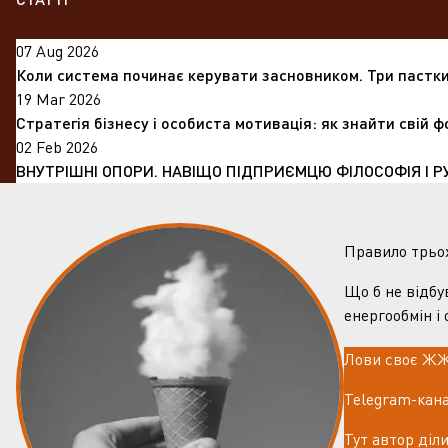
07 Aug 2026
Коли система починає керувати засновником. Три пастки
19 Mar 2026
Стратегія бізнесу і особиста мотивація: як знайти свій 
02 Feb 2026
ВНУТРІШНІ ОПОРИ. НАВІЩО ПІДПРИЄМЦЮ ФІЛОСОФІЯ І Р
Правило трьо
Що б не відбу
енергообмін і
Лови своє 
Telegram-кана
Тут автор діл