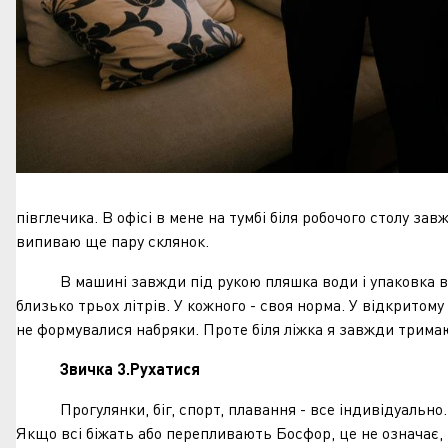
півглечика. В офісі в мене на тумбі біля робочого столу за
випиваю ще пару склянок.
В машині завжди під рукою пляшка води і упаковка в баг
близько трьох літрів. У кожного - своя норма. У відкритому
не формувалися набряки. Проте біля ліжка я завжди тримаю
Звичка 3.Рухатися
Прогулянки, біг, спорт, плавання - все індивідуально. В
Якщо всі біжать або перепливають Босфор, це не означає, щ