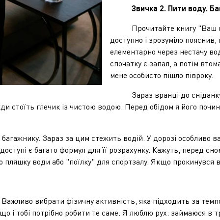
Звичка 2. Пити воду. Б
Прочитайте книгу "Ваш орга
доступно і зрозуміло пояснив, 
елементарно через нестачу вод
спочатку є запал, а потім вто
мене особисто пішло півроку.
Зараз вранці до сніданку я 
вжди стоїть глечик із чистою водою. Перед обідом я його почи
ажнику. Зараз за цим стежить водій. У дорозі особливо ва
 доступі є багато формул для її розрахунку. Кажуть, перед сн
 пляшку води або "поїлку" для спортзалу. Якщо прокинувся вн
ажливо вибрати фізичну активність, яка підходить за темпо
о і тобі потрібно робити те саме. Я люблю рух: займаюся в тр