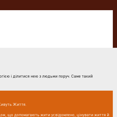
ргією і ділитися нею з людьми поруч. Саме такий
Живуть Життя.
ом, що допомагають жити усвідомлено, цінувати життя й