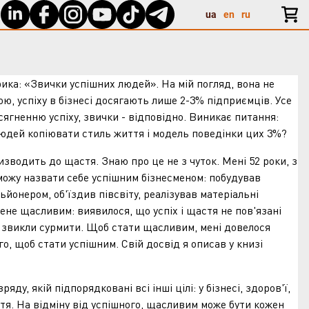
ua
en
ru
 «Звички успішних людей». На мій погляд, вона не
ою, успіху в бізнесі досягають лише 2-3% підприємців. Усе
ягненню успіху, звички - відповідно. Виникає питання:
юдей копіювати стиль життя і модель поведінки цих 3%?
дить до щастя. Знаю про це не з чуток. Мені 52 роки, з
 можу назвати себе успішним бізнесменом: побудував
ьйонером, об'їздив півсвіту, реалізував матеріальні
мене щасливим: виявилося, що успіх і щастя не пов'язані
е звикли сурмити. Щоб стати щасливим, мені довелося
го, щоб стати успішним. Свій досвід я описав у книзі
якій підпорядковані всі інші цілі: у бізнесі, здоров'ї,
тя. На відміну від успішного, щасливим може бути кожен