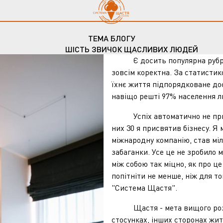
ТЕМА БЛОГУ
ШІСТЬ ЗВИЧОК ЩАСЛИВИХ ЛЮДЕЙ
Є досить популярна рубрика:
зовсім коректна. За статистик
їхнє життя підпорядковане дос
навіщо решті 97% населення л
Успіх автоматично не призво
них 30 я присвятив бізнесу. Я
міжнародну компанію, став міл
забаганки. Усе це не зробило 
між собою так міцно, як про ц
попітніти не менше, ніж для то
"Система Щастя".
Щастя - мета вищого розряду, 
стосунках, інших сторонах жит