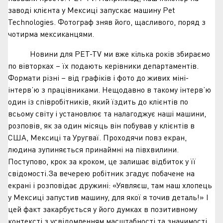
заводі клієнта у Мексиці запускає машину Pet
Technologies. Фотограф зняв його, щасливого, поряд з
чотирма мексиканцями.
Новини для PET-TV ми вже кілька років збираємо
по вівторках – їх подають керівники департаментів.
Формати різні – від графіків і фото до живих міні-
інтерв’ю з працівниками. Нещодавно в такому інтерв’ю
один із співробітників, який їздить до клієнтів по
всьому світу і установлює та налагоджує наші машини,
розповів, як за один місяць він побував у клієнтів в
США, Мексиці та Уругваї. Проходячи повз екран,
людина зупиняється принаймні на півхвилини.
Поступово, крок за кроком, це залишає відбиток у її
свідомості.За вечерею робітник згадує побачене на
екрані і розповідає дружині: «Уявляєш, там наш хлопець
у Мексиці запустив машину, для якої я точив деталь!» І
цей факт закарбується у його думках в позитивному
контексті з усвідомленням масштабності та значимості