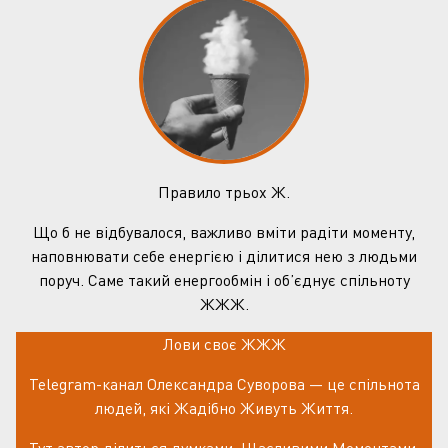
Правило трьох Ж.
Що б не відбувалося, важливо вміти радіти моменту,
наповнювати себе енергією і ділитися нею з людьми
поруч. Саме такий енергообмін і об’єднує спільноту
ЖЖЖ.
Лови своє ЖЖЖ
Telegram-канал Олександра Суворова — це спільнота
людей, які Жадібно Живуть Життя.
Тут автор ділиться думками, Щасливими Моментами,