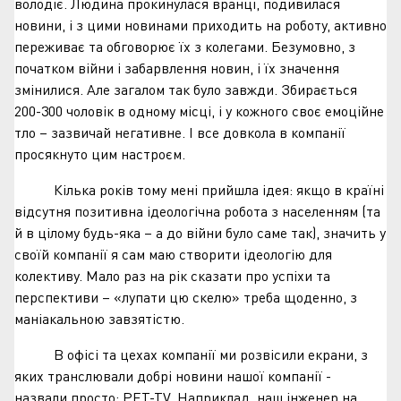
володіє. Людина прокинулася вранці, подивилася
новини, і з цими новинами приходить на роботу, активно
переживає та обговорює їх з колегами. Безумовно, з
початком війни і забарвлення новин, і їх значення
змінилися. Але загалом так було завжди. Збирається
200-300 чоловік в одному місці, і у кожного своє емоційне
тло – зазвичай негативне. І все довкола в компанії
просякнуто цим настроєм.
Кілька років тому мені прийшла ідея: якщо в країні
відсутня позитивна ідеологічна робота з населенням (та
й в цілому будь-яка – а до війни було саме так), значить у
своїй компанії я сам маю створити ідеологію для
колективу. Мало раз на рік сказати про успіхи та
перспективи – «лупати цю скелю» треба щоденно, з
маніакальною завзятістю.
В офісі та цехах компанії ми розвісили екрани, з
яких транслювали добрі новини нашої компанії -
назвали просто: PET-TV. Наприклад, наш інженер на