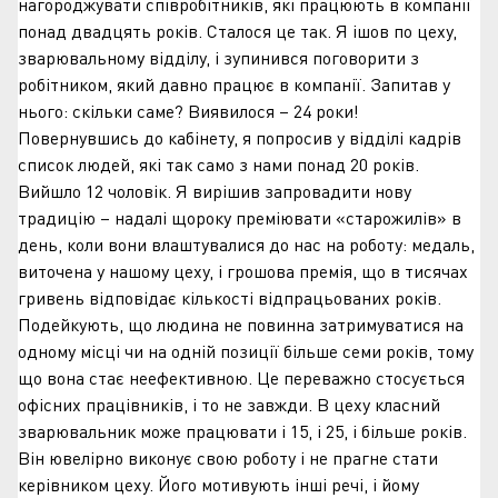
нагороджувати співробітників, які працюють в компанії
понад двадцять років. Сталося це так. Я ішов по цеху,
зварювальному відділу, і зупинився поговорити з
робітником, який давно працює в компанії. Запитав у
нього: скільки саме? Виявилося – 24 роки!
Повернувшись до кабінету, я попросив у відділі кадрів
список людей, які так само з нами понад 20 років.
Вийшло 12 чоловік. Я вирішив запровадити нову
традицію – надалі щороку преміювати «старожилів» в
день, коли вони влаштувалися до нас на роботу: медаль,
виточена у нашому цеху, і грошова премія, що в тисячах
гривень відповідає кількості відпрацьованих років.
Подейкують, що людина не повинна затримуватися на
одному місці чи на одній позиції більше семи років, тому
що вона стає неефективною. Це переважно стосується
офісних працівників, і то не завжди. В цеху класний
зварювальник може працювати і 15, і 25, і більше років.
Він ювелірно виконує свою роботу і не прагне стати
керівником цеху. Його мотивують інші речі, і йому