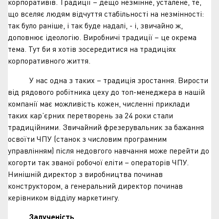
корпоративів. Традиції – дещо незмінне, усталене, те,
що вселяє людям відчуття стабільності на незмінності:
так було раніше, і так буде надалі, - і, звичайно ж,
доповнює ідеологію. Виробничі традиції – це окрема
тема. Тут би я хотів зосередитися на традиціях
корпоративного життя.
У нас одна з таких – традиція зростання. Вирости
від рядового робітника цеху до топ-менеджера в нашій
компанії має можливість кожен, численні приклади
таких кар’єрних перетворень за 24 роки стали
традиційними. Звичайний фрезерувальник за бажання
освоїти ЧПУ (станок з числовим програмним
управлінням) після недовгого навчання може перейти до
когорти так званої робочої еліти – операторів ЧПУ.
Нинішній директор з виробництва починав
конструктором, а генеральний директор починав
керівником відділу маркетингу.
Залученість
.