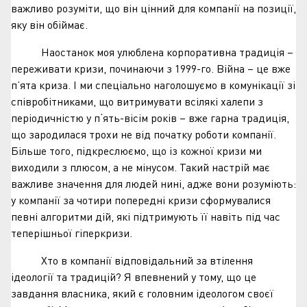
важливо розуміти, що він цінний для компанії на позиції,
яку він обіймає.
Наостанок моя улюблена корпоративна традиція –
переживати кризи, починаючи з 1999-го. Війна – це вже
п’ята криза. І ми спеціально наголошуємо в комунікації зі
співробітниками, що витримувати всілякі халепи з
періодичністю у п‘ять-вісім років – вже гарна традиція,
що зародилася трохи не від початку роботи компанії.
Більше того, підкреслюємо, що із кожної кризи ми
виходили з плюсом, а не мінусом. Такий настрій має
важливе значення для людей нині, адже вони розуміють:
у компанії за чотири попередні кризи сформувалися
певні алгоритми дій, які підтримують її навіть під час
теперішньої гіперкризи.
Хто в компанії відповідальний за втілення
ідеології та традицій? Я впевнений у тому, що це
завдання власника, який є головним ідеологом своєї