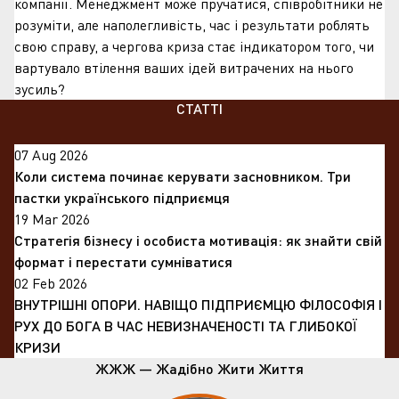
компанії. Менеджмент може пручатися, співробітники не
розуміти, але наполегливість, час і результати роблять
свою справу, а чергова криза стає індикатором того, чи
вартувало втілення ваших ідей витрачених на нього
зусиль?
СТАТТІ
07 Aug 2026
Коли система починає керувати засновником. Три
пастки українського підприємця
19 Mar 2026
Стратегія бізнесу і особиста мотивація: як знайти свій
формат і перестати сумніватися
02 Feb 2026
ВНУТРІШНІ ОПОРИ. НАВІЩО ПІДПРИЄМЦЮ ФІЛОСОФІЯ І
РУХ ДО БОГА В ЧАС НЕВИЗНАЧЕНОСТІ ТА ГЛИБОКОЇ
КРИЗИ
ЖЖЖ — Жадібно Жити Життя