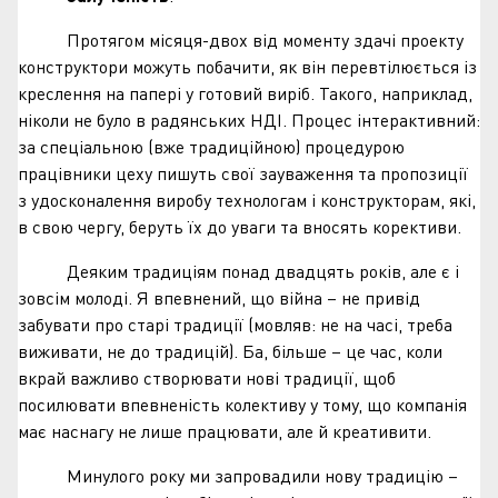
Протягом місяця-двох від моменту здачі проекту
конструктори можуть побачити, як він перевтілюється із
креслення на папері у готовий виріб. Такого, наприклад,
ніколи не було в радянських НДІ. Процес інтерактивний:
за спеціальною (вже традиційною) процедурою
працівники цеху пишуть свої зауваження та пропозиції
з удосконалення виробу технологам і конструкторам, які,
в свою чергу, беруть їх до уваги та вносять корективи.
Деяким традиціям понад двадцять років, але є і
зовсім молоді. Я впевнений, що війна – не привід
забувати про старі традиції (мовляв: не на часі, треба
виживати, не до традицій). Ба, більше – це час, коли
вкрай важливо створювати нові традиції, щоб
посилювати впевненість колективу у тому, що компанія
має наснагу не лише працювати, але й креативити.
Минулого року ми запровадили нову традицію –