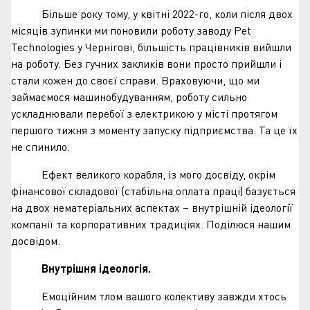
Більше року тому, у квітні 2022-го, коли після двох
місяців зупинки ми поновили роботу заводу Pet
Technologies у Чернігові, більшість працівників вийшли
на роботу. Без гучних закликів вони просто прийшли і
стали кожен до своєї справи. Враховуючи, що ми
займаємося машинобудуванням, роботу сильно
ускладнювали перебої з електрикою у місті протягом
першого тижня з моменту запуску підприємства. Та це їх
не спинило.
Ефект великого корабля, із мого досвіду, окрім
фінансової складової (стабільна оплата праці) базується
на двох нематеріальних аспектах – внутрішній ідеології
компанії та корпоративних традиціях. Поділюся нашим
досвідом.
Внутрішня ідеологія.
Емоційним тлом вашого колективу завжди хтось