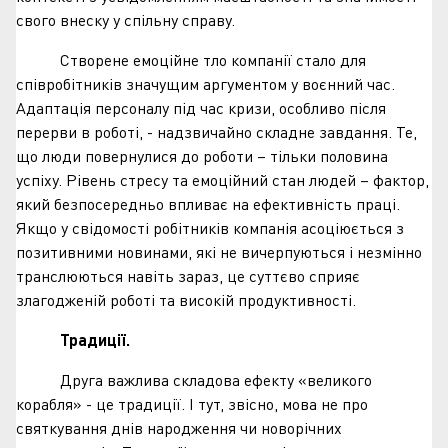
свого внеску у спільну справу.
Створене емоційне тло компанії стало для
співробітників значущим аргументом у воєнний час.
Адаптація персоналу під час кризи, особливо після
перерви в роботі, - надзвичайно складне завдання. Те,
що люди повернулися до роботи – тільки половина
успіху. Рівень стресу та емоційний стан людей – фактор,
який безпосередньо впливає на ефективність праці.
Якщо у свідомості робітників компанія асоціюється з
позитивними новинами, які не вичерпуються і незмінно
транслюються навіть зараз, це суттєво сприяє
злагодженій роботі та високій продуктивності.
Традиції.
Друга важлива складова ефекту «великого
корабля» - це традиції. І тут, звісно, мова не про
святкування днів народження чи новорічних