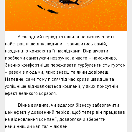
У складний період тотальної невизначеності
найстрашніше для людини – залишитись самій,
наодинці з кризою та її наслідками. Вирішувати
проблеми самотужки незручно, а часто – неможливо.
Значно комфортніше переживати турбулентність гуртом
– разом з людьми, яких знаєш та яким довіряєш.
Напевне, саме тому після/під час кризи швидше та
успішніше відновлюються компанії, у яких присутній
ефект великого корабля.
Війна виявила, чи вдалося бізнесу забезпечити
цей ефект у довоєнний період, щоб тепер він працював
на відновлення компанії, дозволяючи зберегти
найцінніший капітал – людей.