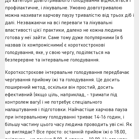
профілактичне, і лікувальне. Умовно довготривалою
можна називати харчову паузу тривалістю від трьох діб і
далі. Незважаючи на всі переваги та лікувальні
властивості цієї практики, далеко не кожна людина
готова у неї зайти. Саме тому дуже популярними (я б
назвав їх компромісними) є короткострокові
голодування, яке, у свою чергу, поділяється на
безперервне та інтервальне голодування.
Короткострокове інтервальне голодування передбачає
чергування прийому їжі та голодування. Це досить
поширений метод, оскільки він простий, досить
ефективний (якщо ціль, наприклад, - тримати під
контролем вагу) і не потребує спеціального
налаштування і підготовки. Найчастіше харчова пауза
при інтервальному голодуванні триває 14-16 годин, і
більшу частину цього часу людина проводить уві сні. Як
це виглядає? Все просто: останній прийом їжі о 18.00,
сніданок – не раніше 8.00. А краще – 10.00. Цього часу