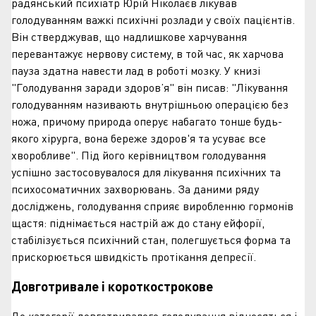
радянський психіатр Юрій Ніколаєв лікував
голодуванням важкі психічні розлади у своїх пацієнтів.
Він стверджував, що надлишкове харчування
перевантажує нервову систему, в той час, як харчова
пауза здатна навести лад в роботі мозку. У книзі
"Голодування заради здоров’я" він писав: "Лікування
голодуванням називають внутрішньою операцією без
ножа, причому природа оперує набагато тонше будь-
якого хірурга, вона береже здоров'я та усуває все
хворобливе". Під його керівництвом голодування
успішно застосовувалося для лікування психічних та
психосоматичних захворювань. За даними ряду
досліджень, голодування сприяє виробленню гормонів
щастя: піднімається настрій аж до стану ейфорії,
стабілізується психічний стан, полегшується форма та
прискорюється швидкість протікання депресії.
Довготривале і короткострокове
До категорії довготривалого голодування відносяться і