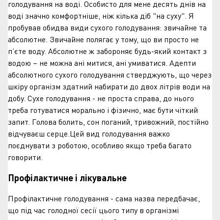
голодування на воді. Особисто для мене десять днів на
воді значно комфортніше, ніж кілька діб "на суху". Я
пробував обидва види сухого голодування: звичайне та
абсолютне. Звичайне полягає у тому, що ви просто не
п’єте воду. Абсолютне ж забороняє будь-який контакт з
водою – не можна ані митися, ані умиватися. Адепти
абсолютного сухого голодування стверджують, що через
шкіру організм здатний набирати до двох літрів води на
добу. Сухе голодування - не проста справа, до нього
треба готуватися морально і фізично, має бути чіткий
запит. Голова болить, сон поганий, тривожний, постійно
відчуваєш серце.Цей вид голодування важко
поєднувати з роботою, особливо якщо треба багато
говорити.
Профілактичне і лікувальне
Профілактичне голодування - сама назва передбачає,
що під час голодної сесії цього типу в організмі