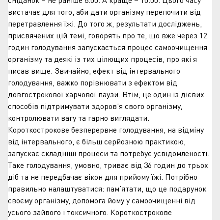
вистачає для того, аби дати організму перепочити від
перетравлення їжі. До того ж, результати досліджень,
присвячених цій темі, говорять про те, що вже через 12
годин голодування запускається процес самоочищення
організму та деякі із тих цілющих процесів, про які я
писав вище. Звичайно, ефект від інтервального
голодування, важко порівнювати з ефектом від
довгострокової харчової паузи. Втім, це один із дієвих
способів підтримувати здоров’я свого організму,
контролювати вагу та гарно виглядати.
Короткострокове безперервне голодування, на відміну
від інтервального, є більш серйозною практикою,
запускає складніші процеси та потребує усвідомленості.
Таке голодування, умовно, триває від 36 годин до трьох
діб та не передбачає вікон для прийому їжі. Потрібно
правильно налаштуватися: пам’ятати, що це подарунок
своєму організму, допомога йому у самоочищенні від
усього зайвого і токсичного. Короткострокове