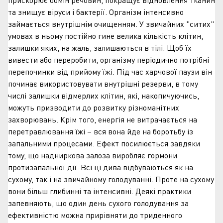
та знищує віруси і бактерії. Організм інтенсивно
займається внутрішнім очищенням. У звичайних "ситих"
умовах в ньому постійно гине велика кількість клітин,
залишки яких, на жаль, залишаються в тілі. Щоб їх
вивести або переробити, організму періодично потрібні
перепочинки від прийому їжі. Під час харчової паузи він
починає використовувати внутрішні резерви, в тому
числі залишки відмерлих клітин, які, накопичуючись,
можуть призводити до розвитку різноманітних
захворювань. Крім того, енергія не витрачається на
перетравлювання їжі – вся вона йде на боротьбу із
запальними процесами. Ефект посилюється завдяки
тому, що надниркова залоза виробляє гормони
протизапальної дії. Всі ці дива відбуваються як на
сухому, так і на звичайному голодуванні. Проте на сухому
вони більш глибинні та інтенсивні. Деякі практики
запевняють, що один день сухого голодування за
ефективністю можна прирівняти до триденного