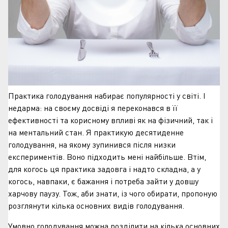
Практика голодування набирає популярності у світі. І
недарма: на своєму досвіді я переконався в її
ефективності та корисному впливі як на фізичний, так і
на ментальний стан. Я практикую десятиденне
голодування, на якому зупинився після низки
експериментів. Воно підходить мені найбільше. Втім,
для когось ця практика задовга і надто складна, а у
когось, навпаки, є бажання і потреба зайти у довшу
харчову паузу. Тож, аби знати, із чого обирати, пропоную
розглянути кілька основних видів голодування.
Умовно голодування можна розділити на кілька основних