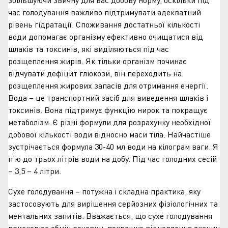
час голодування важливо підтримувати адекватний
рівень гідратації. Споживання достатньої кількості
води допомагає організму ефективно очищатися від
шлаків та токсинів, які виділяються під час
розщеплення жирів. Як тільки організм починає
відчувати дефіцит глюкози, він переходить на
розщеплення жирових запасів для отримання енергії.
Вода – це транспортний засіб для виведення шлаків і
токсинів. Вона підтримує функцію нирок та покращує
метаболізм. Є різні формули для розрахунку необхідної
добової кількості води відносно маси тіла. Найчастіше
зустрічається формула 30-40 мл води на кілограм ваги. Я
п’ю до трьох літрів води на добу. Під час голодних сесій
– 3,5 – 4 літри.
Сухе голодування – потужна і складна практика, яку
застосовують для вирішення серйозних фізіологічних та
ментальних запитів. Вважається, що сухе голодування
прискорює обмін речовин, покращує відновлення тканин