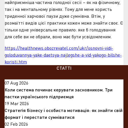
найприємніша частина голодної сесії – як на фізичному,
так і на ментальному рівнях. Тому для мене користь
триденної харчової паузи дуже сумнівна. Втім, у
розмаїтті видів цієї практики кожен може знайти своє. Є
тільки одне універсальне правило: яке б голодування
для себе ви не обрали, воно має бути усвідомленим.
https://healthnews.obozrevatel.com/ukr/osnovni-vidi-
goloduvannya-yake-daetsya-najlegshe-a-vid-yakogo-bilshe-
koristi.htm
СТАТТІ
07 Aug 2026
Коли система починає керувати засновником. Три
пастки українського підприємця
19 Mar 2026
Стратегія бізнесу і особиста мотивація: як знайти свій
формат і перестати сумніватися
02 Feb 2026