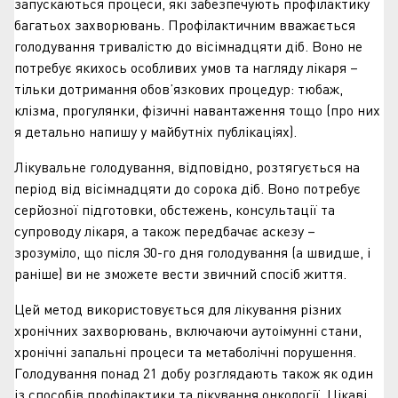
запускаються процеси, які забезпечують профілактику
багатьох захворювань. Профілактичним вважається
голодування тривалістю до вісімнадцяти діб. Воно не
потребує якихось особливих умов та нагляду лікаря –
тільки дотримання обов’язкових процедур: тюбаж,
клізма, прогулянки, фізичні навантаження тощо (про них
я детально напишу у майбутніх публікаціях).
Лікувальне голодування, відповідно, розтягується на
період від вісімнадцяти до сорока діб. Воно потребує
серйозної підготовки, обстежень, консультації та
супроводу лікаря, а також передбачає аскезу –
зрозуміло, що після 30-го дня голодування (а швидше, і
раніше) ви не зможете вести звичний спосіб життя.
Цей метод використовується для лікування різних
хронічних захворювань, включаючи аутоімунні стани,
хронічні запальні процеси та метаболічні порушення.
Голодування понад 21 добу розглядають також як один
із способів профілактики та лікування онкології. Цікаві