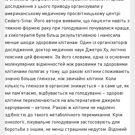
дослідження з цього приводу організували у
американському медичному просвітницькому центрі
Cedars-Sinai. Його автори виявили, що пацієнти навіть з
тяжкою формою раку при голодуванні почувалися краще,
а хіміотерапія була більш результативною і наносила
менше шкоди здоровим клітинам. Один із організаторів
дослідження, доктор медичних наук Джетро Ху, логічно
пояснив цей феномен. За його словами, одна із основних
молекулярних відмінностей між раковими та здоровими
клітинами полягає у тому, що ракові клітини споживають
значно більше глюкози, ніж звичайні клітини. Коли
кількість глюкози в організмі знижується – а саме це, як
ми пам’ятаємо, відбувається на голодуванні – здорові
клітини переключаються на альтернативне джерело
харчування – кетони. Ракові ж клітини не наділені
здібністю до такого метаболічного перемикання. Крім
онкології, лікувальне голодування застосовують для
боротьби з іншим, не менш страшним недугом. Відомий