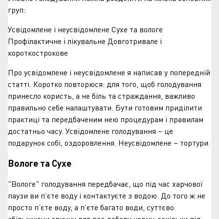
груп:
Усвідомлене і неусвідомлене Сухе та вологе
Профілактичне і лікувальне Довготривале і
короткострокове
Про усвідомлене і неусвідомлене я написав у попередній
статті. Коротко повторюся: для того, щоб голодування
принесло користь, а не біль та страждання, важливо
правильно себе налаштувати. Бути готовим приділити
практиці та передбаченим нею процедурам і правилам
достатньо часу. Усвідомлене голодування – це
подарунок собі, оздоровлення. Неусвідомлене – тортури.
Вологе та Сухе
"Вологе" голодування передбачає, що під час харчової
паузи ви п’єте воду і контактуєте з водою. До того ж не
просто п’єте воду, а п’єте багато води, суттєво
збільшуючи звичну для вас добову норму, оскільки під