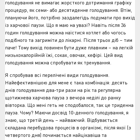
голодування не вимагає жорсткого дотримання графіку
процедур, як семи- або десятиденне голодування. Втім,
плануючи його, потрібно заздалегідь подумати про вихід
із харчової паузи. Що я маю на увазі? Навіть після 36
годин голодування можна наїстися котлет або чогось
подібного та загриміти до лікарні. Після трьох діб – тим
паче! Тому вихід повинен бути дуже плавним – на легкій
низькокалорійній їжі, соках, овочах, кефірі. Цей вид
голодування можна спробувати як тренування.
Я спробував всі перелічені види голодування.
Найефективнішою для мене є така комбінація: десять
днів голодування два-три рази на рік та регулярна
щотижнева харчова пауза з вечора неділі до ранку
вівторка. Що мені геть не сподобалося, так це триденна
пауза. Чому? Маючи досвід 10-денного голодування, я
знаю, що третій день – найважчий. Відбувається
складана перебудова процесів в організмі, після якої (з
четвертого дня) починається найцікавіша та