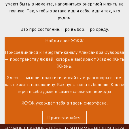
умеют быть в моменте, наполняться энергией и жить на
полную. Так, чтобы хватало и для себя, и для тех, кто
рядом.
Это про состояние. Про выбор. Про среду.
Найди своё ЖЖЖ
Присоединяйся к Telegram-каналу Александра Суворова
— пространству людей, которые выбирают Жадно Жить
Жизнь.
Здесь — мысли, практики, инсайты и разговоры о том,
как не жить наполовину. Как чувствовать больше. Как не
терять себя даже в самые сложные периоды.
ЖЖЖ уже ждёт тебя в твоём смартфоне.
Присоединяйся!
«САМОЕ ГЛАВНОЕ - ПОНЯТЬ, ЧТО ИМЕННО ДЛЯ ТЕБЯ